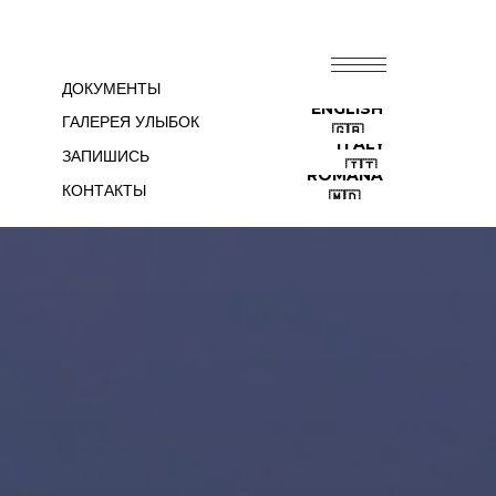
44600
RU⦁🇷🇺
ДОКУМЕНТЫ
ENGLISH
ГАЛЕРЕЯ УЛЫБОК
🇬🇧
ITALY
ЗАПИШИСЬ
🇮🇹
ROMÂNĂ
КОНТАКТЫ
🇲🇩