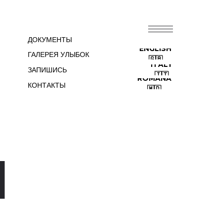
44600
RU⦁🇷🇺
ДОКУМЕНТЫ
ENGLISH
ГАЛЕРЕЯ УЛЫБОК
🇬🇧
ITALY
ЗАПИШИСЬ
🇮🇹
ROMÂNĂ
КОНТАКТЫ
🇲🇩
Я